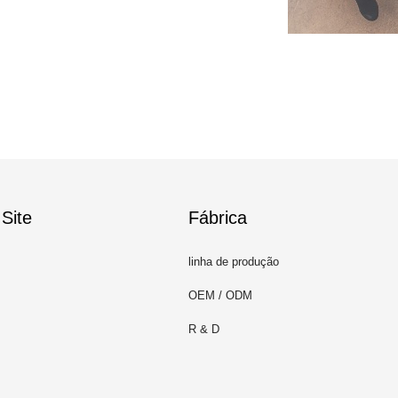
Site
Fábrica
linha de produção
OEM / ODM
R & D