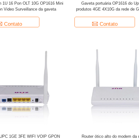
n 1U 16 Pon OLT 10G OP1616 Mini
Gaveta portuária OP1616 do Upl
almente em Americas, em Ásia e em
n Video Surveillance da gaveta
produtos 4GE 4X10G da rede de G
ISA espera cooperar com você todo para
 de alta qualidade ao mundo.
Contato
Contato
ção, equipamento de testes, para centrar-
 materiais das telecomunicações do
rnacionais, tais como o FCC, o CE e o
fabricaçãoTomadas de fábrica, inventário
orte rápidoEstudo da tecnologia da parada
UPC 1GE 3FE WIFI VOIP GPON
Router ótico alto do modem da 