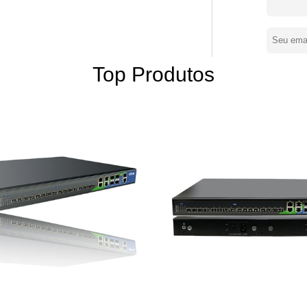
ra cumprir as exigências de clientes. Como
de ZISA, a solução sem fio do AP, e as
rofissional
iva da TIC, linha de cobre, extremidade
res, ao SI, à empresa, ao SMB, ao SOHO e
Top Produtos
 e a solução inovativa, ZISA investem mais
no ultramar do estudo e de trabalho. A
l mundial da indústria de TIC por mais de
ará todos os nós que incluem povos,
 de ZISA, a comunicação será mais fácil
 serviços do Internet (ISPs), e
 de PON, permite o acesso por todos os
2, vetor, G.fast, G.SHDSL Switchs
sso de WLAN
,11 padrões da/b/g/n/ac/ax para
as, e seguras para aplicações internas e