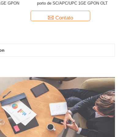
 1GE GPON
porto de SC/APC/UPC 1GE GPON OLT
Contato
on