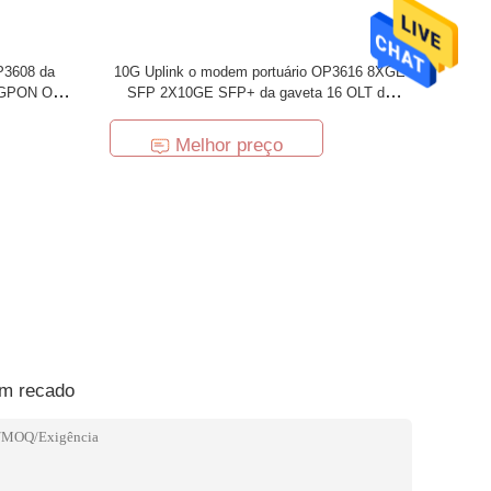
OP3608 da
10G Uplink o modem portuário OP3616 8XGE
e GPON OLT
SFP 2X10GE SFP+ da gaveta 16 OLT de
Gpon
Melhor preço
um recado