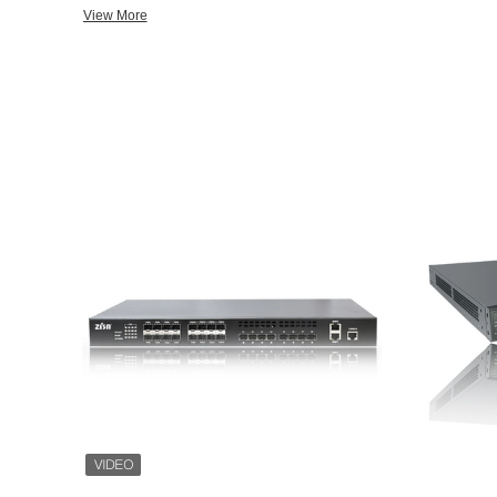
solução ao cliente ultramarino, fazendo a inovação contínua pa
View More
uma empresa do mercado global, os equipamentos da fibra PON 
soluções de xDSL foram executados dentro sobre 30 países e regiões. Como um fornecedor p
global das soluções da TIC, ZISA fornece a fibra ótica competit
sem fio para terminar soluções e serviços ao ISP, aos portado
às várias indústrias verticais! Para manter a vantagem técnica
de 8% de vendas anuais no R&D e no serviço ao cliente. Mais de 95% dos empregados de ZISA
graduados como o licenciado ou acima do grau, com experiência 
maioria dos empregados chaves trabalhados na empresa principa
10 anos. No futuro de vinda, a tecnologia da informação conect
computador, monofone e ainda mais Ids espertos. Como o sócio
e nunca parada. Produtos principais de ZISA Rede Todo-ótica FTTx do acesso Fornece soluções todo-
óticas passivas do acesso à rede para empresas, prestadores de
operadores de sistema múltiplo (MSOs). Baseado na tecnologia
meios. xDSL DSLAM para ADSL/VDSL/SHDSL CO e CPE Pelo twisted pair do tanoeiro transmitir os
dados e a tecnologia de voice.the principalmente tem ADSL2+, VDSL
da rede da fibra GE, 10GE, 40G, switchs da rede 100G, para uma grande variedade de aplicações e de
tamanhos da rede, dos centros de dados da nuvem às redes do terreno. Ponto de ace
Fornece um completo dos produtos de WLAN compatíveis os 802
estabelecer conexões de rede wireless de alta velocidade, segur
exteriores. Área de distribuição do cliente Desde que a empresa foi fundada em 2004, ZISA expandiu