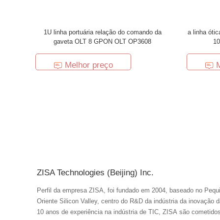
1U linha portuária relação do comando da
a linha óti
gaveta OLT 8 GPON OLT OP3608
10
Melhor preço
ZISA Technologies (Beijing) Inc.
Perfil da empresa ZISA, foi fundado em 2004, baseado no Pequim, famoso como a capital de P.R. China,
Oriente Silicon Valley, centro do R&D da indústria da inovação 
10 anos de experiência na indústria de TIC, ZISA são cometidos 