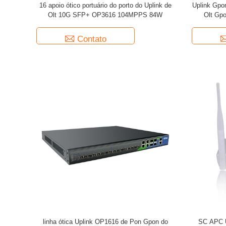
16 apoio ótico portuário do porto do Uplink de
Uplink Gpo
rapidamente, nossos clientes é distribuído atualmente princip
Olt 10G SFP+ OP3616 104MPPS 84W
Olt Gpo
3Sudeste Asiático; o resto está em Europa e Oceania region.Z
promover o desenvolvimento comum, traz os produtos e serviço
Contato
Vantagens de ZISA Foco 01 na produção A introdução do nível avançado do mundo de comunicações
optoelectronic cabografa linhas de produção e apoio da monitora
se somente sobre o desenvolvimento de produtos 02 de alta qualidade Todas as fábricas com sistemas
de produção automatizadosTecnologia de produção nivelada dos
usoPrograma de teste rigoroso, conformidade com standard inte
RoHS Preço baixo 03 Compra do volume das matérias primas, baixos custos da obtençãoProduto &
teste pelo equipamento automático, baixos custos de gastos de 
adequado, prazo de entrega curto 04 conveniente zisacom.com, encontra nossas vendas em linha para
obter o apoio profissionalForneça o inventário adequado, transp
do autosserviço um, mais conveniente e mais rápido
linha ótica Uplink OP1616 de Pon Gpon do
SC APC 