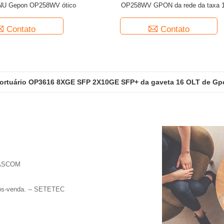
U Gepon OP258WV ótico
OP258WV GPON da rede da taxa
Contato
Contato
ortuário OP3616 8XGE SFP 2X10GE SFP+ da gaveta 16 OLT de Gp
 NASCOM
pós-venda. -- SETETEC