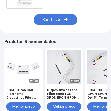
Continue
Produtos Recomendados
SC/APC Pon Onu
Dispositivo de rede
SC/APC/UPC 
Fiberhome
Fiberhome 1GE
GPON EPON 
Dispositivo Fibra
XPON EPON GPON
Op151 Termina
Única 1GE OP151-B
ONU OP151
Rede Óptica
Interruptor L2
Dispositivo ITU-T
Dispositivo G
Melhor preço
Melhor preço
Melhor pr
Interno de Alta Taxa
G.984