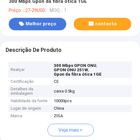
300 Mbps Gpon da fibra ótica 1GE
Preço：27-29USD
MOQ：1
Melhor preço
contacto
Descrição De Produto
,
300 Mbps GPON ONU
Realçar
,
GPON ONU 251W
Gpon da fibra ótica 1GE
Certificação
CE
Detalhes da
caixa 0.5kg
embalagem
Habilidade da fonte
10000pcs
Lugar de origem
China
Marca
ZISA
Veja mais